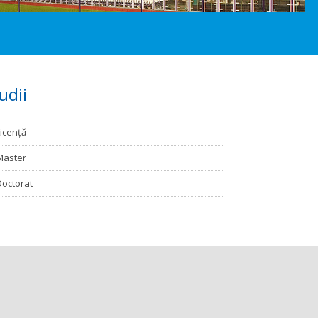
udii
Licență
Master
Doctorat