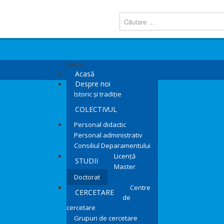
Menu
Acasă
Despre noi
Istoric și tradiție
COLECTIVUL
Personal didactic
Personal administrativ
Consiliul Deparamentului
Licență
STUDII
Master
Doctorat
Centre
CERCETARE
de
cercetare
Grupuri de cercetare