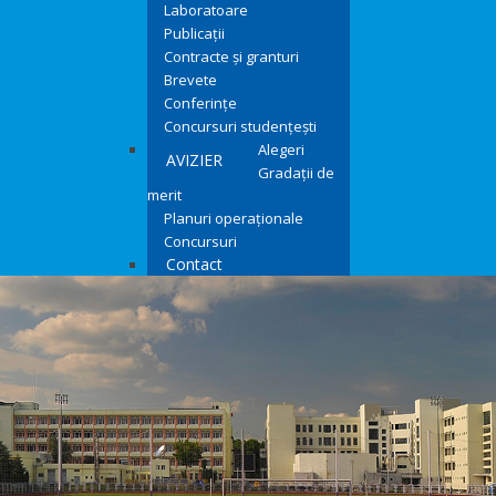
Laboratoare
Publicații
Contracte și granturi
Brevete
Conferințe
Concursuri studențești
Alegeri
AVIZIER
Gradații de
merit
Planuri operaționale
Concursuri
Contact